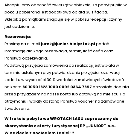
Akceptujemy obecność zwierząt w obiekcie, za pobyt pupila w
pokoju pobierana jest dodatkowa opłata 30 zł/doba.
Sklepik z pamiątkami znajduje się w pobliżu recepcji i czynny
jest codziennie.
Rezerwacja:
Prosimy na e-mail
jurek@junior.bialystok.pl
podać
informację dla kogo rezerwacja, termin, ilość osób oraz
Państwa oczekiwania.
Podstawą przyjęcia zamówienia do realizacji jest wpłata w
terminie ustalonym przy potwierdzeniu przyjęcia rezerwacji
zadatku w wysokości 30 % wartości zamówionych świadczeń
na konto
80 1050 1823 1000 0092 0364 7897
pozostała dopłata
przed przyjazdem na nasze konto lub gotówką na miejscu. Po
otrzymaniu 1 wpłaty dostaną Państwo voucher na zamówione
świadczenia.
W trakcie pobytu we WROTACH LASU zapraszamy do
skorzystania z oferty turystycznej BP „JUNIOR” s.c..
W pakiecie z noclegiem taniej !!!