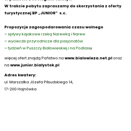
W trakcie pobytu zapraszamy do skorzystania z oferty
turystycznej BP „JUNIOR” s.c.
Propozycje zagospodarowania czasu wolnego
–
spływy kajakowe rzeką Narewką i Narew
–
wycieczki przyrodnicze dla pasjonatów
–
tydzień w Puszczy Białowieskiej i na Podlasi
u
więcej ofert znajdą Państwo na
www.bialowieza.net.pl
oraz
na
www.junior.bialystok.pl
Adres kwatery:
ul. Marszałka Józefa Piłsudskiego 14,
17-200 Hajnówka