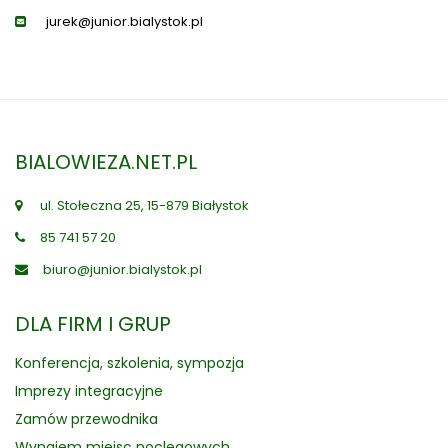
jurek@junior.bialystok.pl
BIALOWIEZA.NET.PL
ul. Stołeczna 25, 15-879 Białystok
85 741 57 20
biuro@junior.bialystok.pl
DLA FIRM I GRUP
Konferencja, szkolenia, sympozja
Imprezy integracyjne
Zamów przewodnika
Wynajem miejsc noclegowych