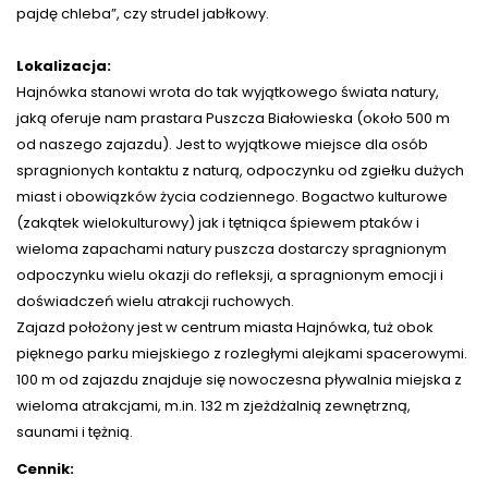
pajdę chleba”, czy strudel jabłkowy.
Lokalizacja:
Hajnówka stanowi wrota do tak wyjątkowego świata natury,
jaką oferuje nam prastara Puszcza Białowieska (około 500 m
od naszego zajazdu). Jest to wyjątkowe miejsce dla osób
spragnionych kontaktu z naturą, odpoczynku od zgiełku dużych
miast i obowiązków życia codziennego. Bogactwo kulturowe
(zakątek wielokulturowy) jak i tętniąca śpiewem ptaków i
wieloma zapachami natury puszcza dostarczy spragnionym
odpoczynku wielu okazji do refleksji, a spragnionym emocji i
doświadczeń wielu atrakcji ruchowych.
Zajazd położony jest w centrum miasta Hajnówka, tuż obok
pięknego parku miejskiego z rozległymi alejkami spacerowymi.
100 m od zajazdu znajduje się nowoczesna pływalnia miejska z
wieloma atrakcjami, m.in. 132 m zjeżdżalnią zewnętrzną,
saunami i tężnią.
Cennik: