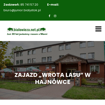
Zadzwoń:
85 741 57 20
E-mail:
biuro@junior.bialystok.pl
ZAJAZD „WROTA LASU” W
HAJNÓWCE