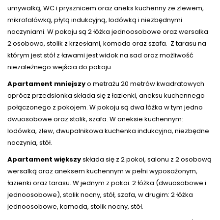
umywalką, WC i prysznicem oraz aneks kuchenny ze zlewem,
mikrofalówką, płytą indukcyjną, lodówką i niezbędnymi
naczyniami. W pokoju są 2 łóżka jednoosobowe oraz wersalka
2 osobowa, stolik z krzesłami, komoda oraz szafa. Z tarasu na
którym jest stół z ławami jest widok na sad oraz możliwość
niezależnego wejścia do pokoju.
Apartament mniejszy
o metrażu 20 metrów kwadratowych
oprócz przedsionka składa się z łazienki, aneksu kuchennego
połączonego z pokojem. W pokoju są dwa łóżka w tym jedno
dwuosobowe oraz stolik, szafa. W aneksie kuchennym:
lodówka, zlew, dwupalnikowa kuchenka indukcyjna, niezbędne
naczynia, stół.
Apartament większy
składa się z 2 pokoi, salonu z 2 osobową
wersalką oraz aneksem kuchennym w pełni wyposażonym,
łazienki oraz tarasu. W jednym z pokoi: 2 łóżka (dwuosobowe i
jednoosobowe), stolik nocny, stół, szafa, w drugim: 2 łóżka
jednoosobowe, komoda, stolik nocny, stół.