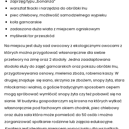
zaprzęg typu „bonanza”
warsztat tkacki i narzędzia do obróbki lnu
piec chlebowy, możliwość samodzielnego wypieku
koła garncarskie
zadaszona duża wiata z miejscem ogniskowym
myśliwski tor przeszkód
Na miejscu jest duży sad owocowy z ekologicznymi owocami z
których można przygotować własnoręcznie dla siebie
przetwory na zimę oraz 2 stodoły. Jedna zaadaptowana
stodoła służy do zajęć garncarskich oraz pokazu obróbki lnu,
przygotowywania osnowy, mielenia zboża, robienia kaszy. W
drugiej znajduje się siano, skrzynia ze zbożem, snopy żyta, stara
młockarnia i wialnia, a goście tradycyjnym sposobem cepem
mogą spróbować wymłócić snopy żyta czy też pobawić się na
sianie. W budynku gospodarczym są krosna na których wytkać
własnoręcznie pod fachowym okiem chodnik, piec chlebowy
oraz duża sala która może pomieścić do 50 osób i można
zorganizować spotkanie rodzinne lub zajęcia edukacyjne.
Kwatera jest idealnym miejscem wypoczynku dla wszystkich