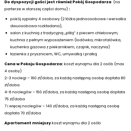
Do dyspozycji gości jest również Pokój Gospodarza
(na
parterze w starszej części domu)
:
pokój sypialny 4 osobowy (2 łóżka jednoosobowe i wersalka
dwuosobowa rozkładana),
salon z kuchnią z tradycyjną „plitą” z piecem chlebowym,
kuchnia z pełnym wyposażeniem (lodówka, mikrofalówka,
kuchenka gazowa z piekarnikiem, czajnik, naczynia)
łazienka z prysznicem, WC, umywalką i pralką
Cena w Pokoju Gospodarza:
koszt wynajmu dla 2 osób (max
4 osoby)
2-3 noclegi – 160 zł/doba, za każdą następną osobę dopłata 80
zł/doba
4-6 noclegów – 150 zł/doba, za każdą następną osobę dopłata
75 zł/doba
7 i więcej noclegów – 140 zł/doba, za każdą następną osobę
dopłata 70 zł/doba
Apartament mniejszy
koszt wynajmu dla 2 osób