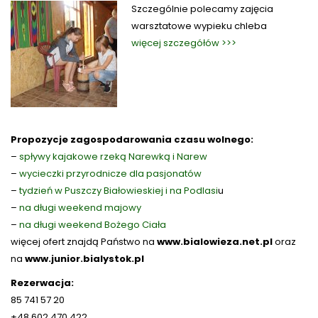
Szczególnie polecamy zajęcia
warsztatowe wypieku chleba
więcej szczegółów >>>
Propozycje zagospodarowania czasu wolnego:
–
spływy kajakowe rzeką Narewką i Narew
–
wycieczki przyrodnicze dla pasjonatów
–
tydzień w Puszczy Białowieskiej i na Podlasi
u
–
na długi weekend majowy
–
na długi weekend Bożego Ciała
więcej ofert znajdą Państwo na
www.bialowieza.net.pl
oraz
na
www.junior.bialystok.pl
Rezerwacja:
85 741 57 20
+48 602 470 422