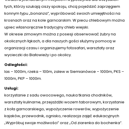
tych, którzy szukają ciszy spokoju, chcą pojeździć zaprzęgiem
konnym typu „bonanza”, wypróbować swoich umiejętności na
krosnach oraz na kole garncarskim. W piecu chlebowym można
upiec własnoręcznie tradycyjny chleb wiejski.
W okresie zimowym można z posesji obserwować żubry na
okolicznych łąkach, a dla naszych gości służymy pomocą w
organizacji czasu i organizujemy fotosafari, warsztaty oraz
wycieczki do Białowieży i po okolicy.
Odległości:
las – 1000m, rzeka – 100m, zalew w Siemianówce – 1000m, PKS –
1000m, PKP – 1000m.
Usługi:
korzystanie z sadu owocowego, nauka tkania chodników,
warsztaty kulinarne, przejażdżki wozem taborowym, korzystanie
z koła garncarskiego, wypożyczenie rowerów, wypożyczenie
kajaków, przewodnik, ognisko, realizacja zajęć edukacyjnych
„Wypróbuj swoje możliwości” oraz „Od ziarenka do bochenka”.