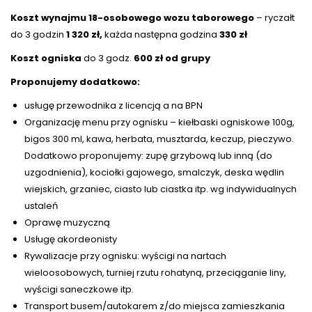
Koszt wynajmu 18-osobowego wozu taborowego
– ryczałt
do 3 godzin
1 320 zł,
każda następna godzina
330 zł
Koszt ogniska
do 3 godz.
600 zł od grupy
Proponujemy dodatkowo:
usługę przewodnika z licencją a na BPN
Organizację menu przy ognisku – kiełbaski ogniskowe 100g,
bigos 300 ml, kawa, herbata, musztarda, keczup, pieczywo.
Dodatkowo proponujemy: zupę grzybową lub inną (do
uzgodnienia), kociołki gajowego, smalczyk, deska wędlin
wiejskich, grzaniec, ciasto lub ciastka itp. wg indywidualnych
ustaleń
Oprawę muzyczną
Usługę akordeonisty
Rywalizacje przy ognisku: wyścigi na nartach
wieloosobowych, turniej rzutu rohatyną, przeciąganie liny,
wyścigi saneczkowe itp.
Transport busem/autokarem z/do miejsca zamieszkania