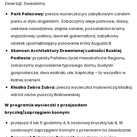
Zwierząt. Zwiedzimy:
Park Pałacowy:
piesza wycieczka po zabytkowym carskim
parku w stylu angielskim. Zobaczymy aleje parkowe, stawy,
ciekawe nasadzenia, stajnie carskie, pozostałości bramy
wyjazdowej i pałacu, dworek gubernatora, zabytkowy
obelisk upamiętniający polowanie króla Augusta III
Skansen Architektury Drewnianej Ludności Ruskiej
Podlasia:
przybliży Państwu życie mieszkańców Regionu,
zobaczymy wyposażenie typowego domu, budynki
gospodarcze, dwa wiatraki, ule, kapliczkę – to wszystko w
ładnej scenerii.
Kładka Żebra Żubra:
piesza wycieczka malowniczą kładką
wśród olsów puszczy Białowieskiej.
W programie wycieczki z przejazdem
bryczką/zaprzęgiem konnym:
przejazd 4 lub 5 godzinny 4, 6 osobową bryczką lub 8, 18
osobowym zaprzęgiem konnym z przerwami na zwiedzanie.