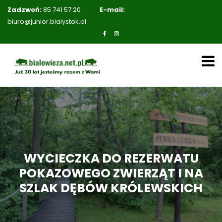
Zadzwoń:
85 741 57 20
E-mail:
biuro@junior.bialystok.pl
WYCIECZKA DO REZERWATU
POKAZOWEGO ZWIERZĄT I NA
SZLAK DĘBÓW KRÓLEWSKICH