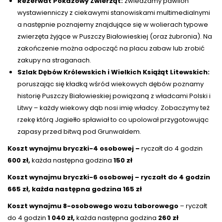
Rezerwat Pokazowy Zwierząt:
zwiedzamy pawilon
wystawienniczy z ciekawymi stanowiskami multimedialnymi
a następnie poznajemy znajdujące się w wolierach typowe
zwierzęta żyjące w Puszczy Białowieskiej (oraz żubronia). Na
zakończenie można odpocząć na placu zabaw lub zrobić
zakupy na straganach.
Szlak Dębów Królewskich i Wielkich Książąt Litewskich:
poruszając się kładką wśród wiekowych dębów poznamy
historię Puszczy Białowieskiej powiązaną z władcami Polski i
Litwy – każdy wiekowy dąb nosi imię władcy. Zobaczymy też
rzekę którą Jagiełło spławiał to co upolował przygotowując
zapasy przed bitwą pod Grunwaldem.
Koszt wynajmu bryczki-4 osobowej –
ryczałt do 4 godzin
600 zł,
każda następna godzina
150 zł
Koszt wynajmu bryczki-6 osobowej – ryczałt do 4 godzin
665 zł, każda następna godzina 165 zł
Koszt wynajmu 8-osobowego wozu taborowego
– ryczałt
do 4 godzin
1 040 zł,
każda następna godzina
260 zł