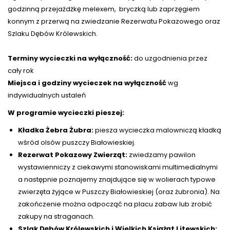
godzinną przejażdżkę melexem, bryczką lub zaprzęgiem
konnym z przerwą na zwiedzanie Rezerwatu Pokazowego oraz
Szlaku Dębów Królewskich.
Terminy wycieczki na wyłączność:
do uzgodnienia przez
cały rok
Miejsca i godziny wycieczek na wyłączność
wg
indywidualnych ustaleń
W programie wycieczki pieszej:
Kładka Żebra Żubra:
piesza wycieczka malowniczą kładką
wśród olsów puszczy Białowieskiej.
Rezerwat Pokazowy Zwierząt:
zwiedzamy pawilon
wystawienniczy z ciekawymi stanowiskami multimedialnymi
a następnie poznajemy znajdujące się w wolierach typowe
zwierzęta żyjące w Puszczy Białowieskiej (oraz żubronia). Na
zakończenie można odpocząć na placu zabaw lub zrobić
zakupy na straganach.
Szlak Dębów Królewskich i Wielkich Książąt Litewskich: