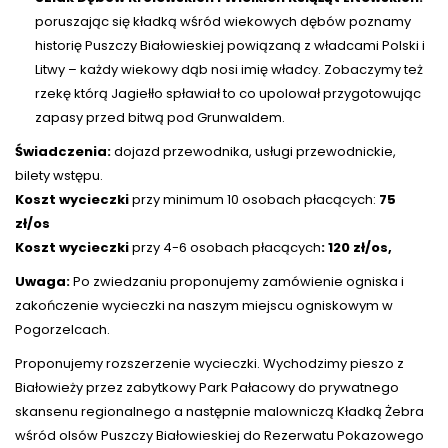
poruszając się kładką wśród wiekowych dębów poznamy
historię Puszczy Białowieskiej powiązaną z władcami Polski i
Litwy – każdy wiekowy dąb nosi imię władcy. Zobaczymy też
rzekę którą Jagiełło spławiał to co upolował przygotowując
zapasy przed bitwą pod Grunwaldem.
Świadczenia:
dojazd przewodnika, usługi przewodnickie,
bilety wstępu.
Koszt wycieczki
przy minimum 10 osobach płacących:
75
zł/os
Koszt wycieczki
przy 4-6 osobach płacących
: 120 zł/os,
Uwaga:
Po zwiedzaniu proponujemy zamówienie ogniska i
zakończenie wycieczki na naszym miejscu ogniskowym w
Pogorzelcach.
Proponujemy rozszerzenie wycieczki. Wychodzimy pieszo z
Białowieży przez zabytkowy Park Pałacowy do prywatnego
skansenu regionalnego a następnie malowniczą Kładką Żebra
wśród olsów Puszczy Białowieskiej do Rezerwatu Pokazowego