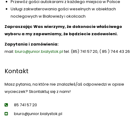
Przewóz gości autokarami z każdego miejsca w Polsce
Usługi zakwaterowania gości weselnych w obiektach
noclegowych w Białowieży i okolicach
Zapraszając Was wierzymy, że dokonacie właściwego
wyboru a my zapewniamy, że będziecie zadowoleni.
Zapytania i zamówienia:
mail:
biuro@junior.bialystok.pl
tel. (85) 741 57 20, ( 85 ) 744 43 26
Kontakt
Masz pytania, na które nie znalazłeś/aś odpowiedzi w opisie
wycieczek? Skontaktuj się z nami!
85 741 57 20
biuro@junior.bialystok.pl