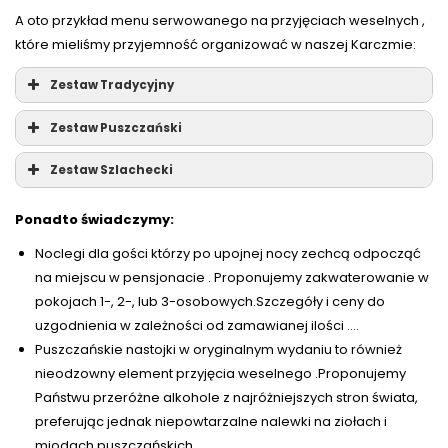
A oto przykład menu serwowanego na przyjęciach weselnych ,
które mieliśmy przyjemność organizować w naszej Karczmie:
Zestaw Tradycyjny
Zestaw Puszczański
Zestaw Szlachecki
Ponadto świadczymy:
Noclegi dla gości którzy po upojnej nocy zechcą odpocząć
na miejscu w pensjonacie . Proponujemy zakwaterowanie w
pokojach 1-, 2-, lub 3-osobowych.Szczegóły i ceny do
uzgodnienia w zależności od zamawianej ilości ….
Puszczańskie nastojki w oryginalnym wydaniu to również
nieodzowny element przyjęcia weselnego .Proponujemy
Państwu przeróżne alkohole z najróżniejszych stron świata,
preferując jednak niepowtarzalne nalewki na ziołach i
miodach puszczańskich.