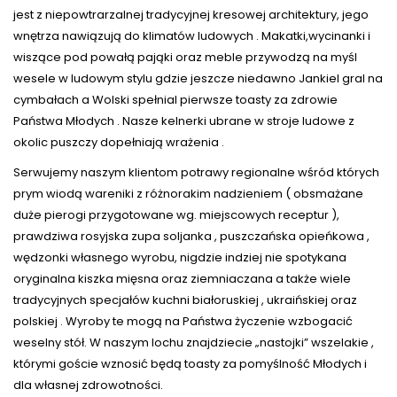
jest z niepowtrarzalnej tradycyjnej kresowej architektury, jego
wnętrza nawiązują do klimatów ludowych . Makatki,wycinanki i
wiszące pod powałą pająki oraz meble przywodzą na myśl
wesele w ludowym stylu gdzie jeszcze niedawno Jankiel gral na
cymbałach a Wolski spełnial pierwsze toasty za zdrowie
Państwa Młodych . Nasze kelnerki ubrane w stroje ludowe z
okolic puszczy dopełniają wrażenia .
Serwujemy naszym klientom potrawy regionalne wśród których
prym wiodą wareniki z różnorakim nadzieniem ( obsmażane
duże pierogi przygotowane wg. miejscowych receptur ),
prawdziwa rosyjska zupa soljanka , puszczańska opieńkowa ,
wędzonki własnego wyrobu, nigdzie indziej nie spotykana
oryginalna kiszka mięsna oraz ziemniaczana a także wiele
tradycyjnych specjałów kuchni białoruskiej , ukraińskiej oraz
polskiej . Wyroby te mogą na Państwa życzenie wzbogacić
weselny stół. W naszym lochu znajdziecie „nastojki” wszelakie ,
którymi goście wznosić będą toasty za pomyślność Młodych i
dla własnej zdrowotności.