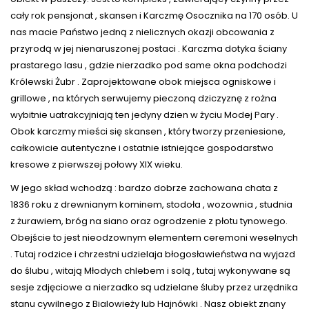
cały rok pensjonat , skansen i Karczmę Osocznika na 170 osób. U
nas macie Państwo jedną z nielicznych okazji obcowania z
przyrodą w jej nienaruszonej postaci . Karczma dotyka ściany
prastarego lasu , gdzie nierzadko pod same okna podchodzi
Królewski Żubr . Zaprojektowane obok miejsca ogniskowe i
grillowe , na których serwujemy pieczoną dziczyznę z rożna
wybitnie uatrakcyjniają ten jedyny dzien w życiu Modej Pary .
Obok karczmy mieści się skansen , który tworzy przeniesione,
całkowicie autentyczne i ostatnie istniejące gospodarstwo
kresowe z pierwszej połowy XIX wieku.
W jego skład wchodzą : bardzo dobrze zachowana chata z
1836 roku z drewnianym kominem, stodoła , wozownia , studnia
z żurawiem, bróg na siano oraz ogrodzenie z płotu tynowego.
Obejście to jest nieodzownym elementem ceremoni weselnych
. Tutaj rodzice i chrzestni udzielaja błogosławieństwa na wyjazd
do ślubu , witają Młodych chlebem i solą , tutaj wykonywane są
sesje zdjęciowe a nierzadko są udzielane śluby przez urzędnika
stanu cywilnego z Bialowieży lub Hajnówki . Nasz obiekt znany