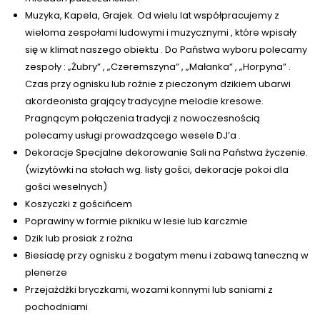
Muzyka, Kapela, Grajek. Od wielu lat współpracujemy z
wieloma zespołami ludowymi i muzycznymi , które wpisały
się w klimat naszego obiektu . Do Państwa wyboru polecamy
zespoły : „Żubry” , „Czeremszyna” , „Małanka” , „Horpyna” .
Czas przy ognisku lub rożnie z pieczonym dzikiem ubarwi
akordeonista grający tradycyjne melodie kresowe.
Pragnącym połączenia tradycji z nowoczesnością
polecamy usługi prowadzącego wesele DJ’a .
Dekoracje Specjalne dekorowanie Sali na Państwa życzenie.
(wizytówki na stołach wg. listy gości, dekoracje pokoi dla
gości weselnych)
Koszyczki z gościńcem
Poprawiny w formie pikniku w lesie lub karczmie
Dzik lub prosiak z rożna
Biesiadę przy ognisku z bogatym menu i zabawą taneczną w
plenerze
Przejażdżki bryczkami, wozami konnymi lub saniami z
pochodniami