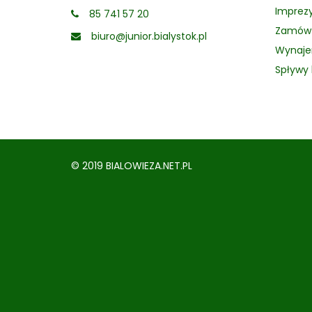
Imprezy
85 741 57 20
Zamów 
biuro@junior.bialystok.pl
Wynaje
Spływy
© 2019 BIALOWIEZA.NET.PL