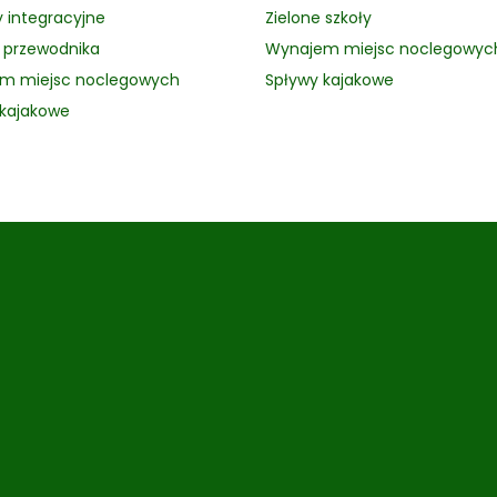
 integracyjne
Zielone szkoły
przewodnika
Wynajem miejsc noclegowyc
m miejsc noclegowych
Spływy kajakowe
 kajakowe