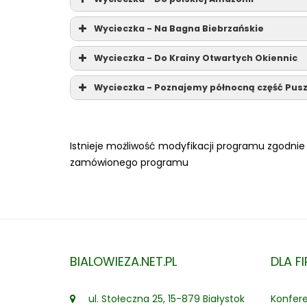
Kruszyniany
Wycieczka - Na Bagna Biebrzańskie
Krynki
Wycieczka - Do Krainy Otwartych Okiennic
Poczopek
Siemiatycze:
Wycieczka - Poznajemy północną część Pusz
Białystok:
Suraż:
Supraśl
Choroszcz:
Grabarka:
Waniewo:
Tykocin:
Mielnik:
Istnieje możliwość modyfikacji programu zgodnie 
Kurowo:
Pentowo:
zamówionego programu
Młynarzówka
Święta Woda w Wasilkowie
Drohiczyn:
Kruszewo:
Koryciny:
Narewka:
Gruszki:
Biebrzański Park Narodowy
BIALOWIEZA.NET.PL
DLA F
Twierdzy Osowiec
Siemianówka:
ul. Stołeczna 25, 15-879 Białystok
Konfere