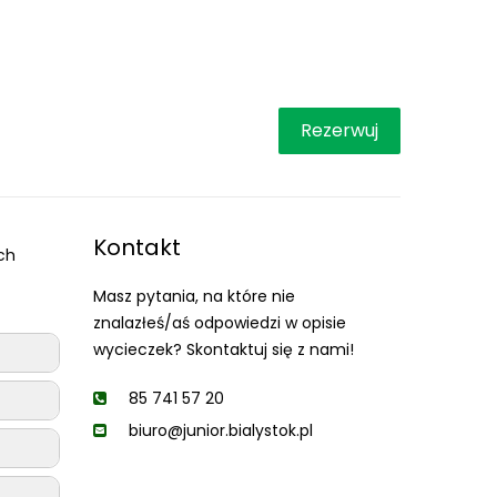
Rezerwuj
Kontakt
ch
Masz pytania, na które nie
znalazłeś/aś odpowiedzi w opisie
wycieczek? Skontaktuj się z nami!
85 741 57 20
biuro@junior.bialystok.pl