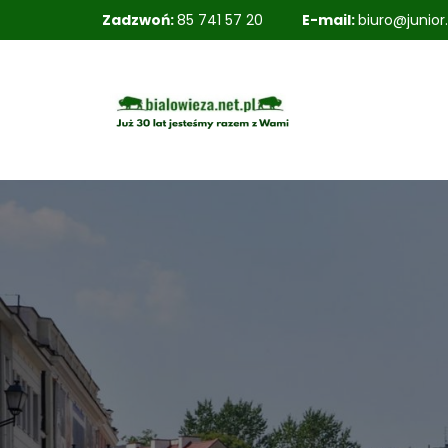
Zadzwoń:
85 741 57 20
E-mail:
biuro@junior.